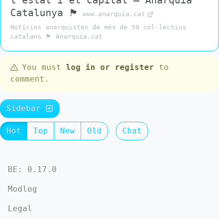
l’estat i el capital – Anarquia
Catalunya 🏴
www.anarquia.cat
Notícies anarquistes de més de 50 col·lectius
catalans 🏴 Anarquia.cat
You must
log in or register
to
comment.
Sidebar
Hot
Top
New
Old
Chat
BE: 0.17.0
Modlog
Legal