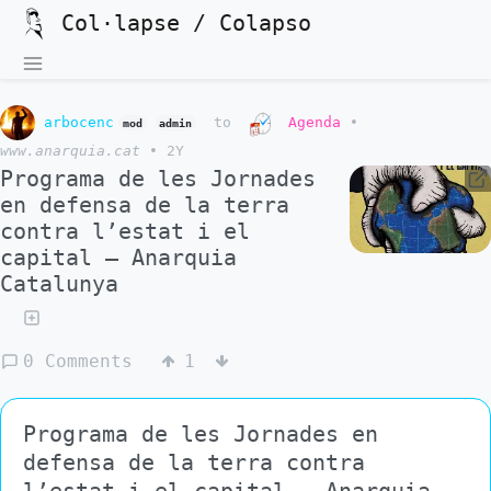
Col·lapse / Colapso
arbocenc
to
Agenda
•
mod
admin
www.anarquia.cat
•
2Y
Programa de les Jornades
en defensa de la terra
contra l’estat i el
capital – Anarquia
Catalunya
0 Comments
1
Programa de les Jornades en
defensa de la terra contra