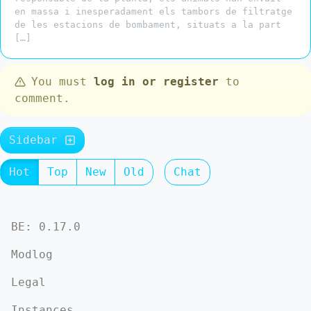
en massa i inesperadament els tambors de filtratge
de les estacions de bombament, situats a la part
[…]
You must
log in or register
to
comment.
Sidebar
Hot
Top
New
Old
Chat
BE: 0.17.0
Modlog
Legal
Instances