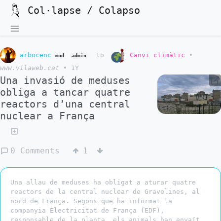
Col·lapse / Colapso
arbocenc
to
Canvi climàtic
•
mod
admin
www.vilaweb.cat
•
1Y
Una invasió de meduses
obliga a tancar quatre
reactors d’una central
nuclear a França
0 Comments
1
Una allau de meduses ha obligat a aturar quatre
reactors de la central nuclear de Gravelines, al
nord de França. Segons que ha informat la
companyia Electricitat de França (EDF),
responsable de la planta, els animals han envaït